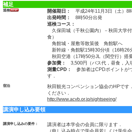
補足
巡検
開催期日：
平成24年11月3日（土）8
出発時間：
8時50分出発
巡検コース：
久保田城（千秋公園内）－秋田大学付
食）
角館城・屋敷等散策後 角館駅へ
新幹線・角館駅15時30分頃（16時2
秋田空港（17時50分JL（関空行）搭
参加費：
3,500円（バス代，昼食，入
測量CPD：
参加者はCPDポイントが
す．
宿泊
秋田観光コンベンション協会のHPです
ください．
http://www.acvb.or.jp/sightseeing/
講演申し込み要領
講演申し込みの要件：
講演者は本学会の会員に限ります．
（申し込み時点で学会員若しくは学生会