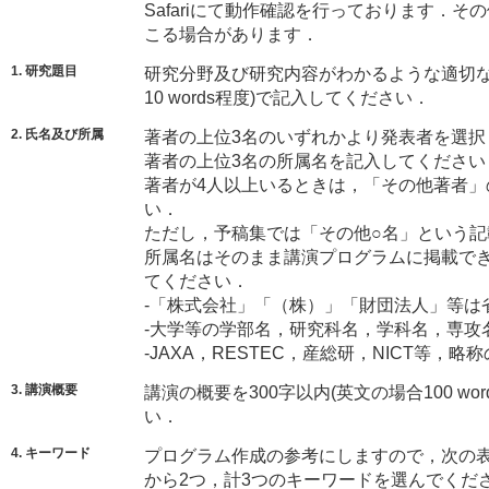
Safariにて動作確認を行っております．
こる場合があります．
1. 研究題目
研究分野及び研究内容がわかるような適切な
10 words程度)で記入してください．
2. 氏名及び所属
著者の上位3名のいずれかより発表者を選択
著者の上位3名の所属名を記入してください
著者が4人以上いるときは，「その他著者
い．
ただし，予稿集では「その他○名」という記
所属名はそのまま講演プログラムに掲載で
てください．
-「株式会社」「（株）」「財団法人」等は
-大学等の学部名，研究科名，学科名，専攻
-JAXA，RESTEC，産総研，NICT等
3. 講演概要
講演の概要を300字以内(英文の場合100 w
い．
4. キーワード
プログラム作成の参考にしますので，次の
から2つ，計3つのキーワードを選んでくだ