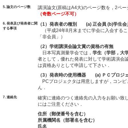
5. 論文のページ数
講演論文(原稿はA4大)のページ数を，2ペ
（奇数ページ不可）
6. 発表及び発表者に関
（1）発表者の種別 (a) 正会員 (b)学生会
する事項
（平成24年8月末までに学会に入会する
「非会員」）
（2）学術講演会論文賞の資格の有無 
日本写真測量学会では，
学生（学部，大学
者として，優れた発表に対して学術講演会
は資格ありとして申請して下さい．
（3）発表時の使用機器 (a) ＰＣプロジ
PCプロジェクタは用意しますが，コンピ
ん．
7. 連絡先
確実に連絡のつく連絡先の入力をお願い致しま
にはご注意ください．
住所（郵便番号を含む）
所属機関名（部署名を含む）
氏名