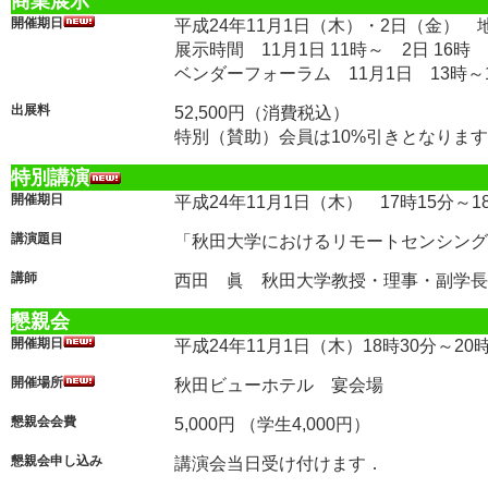
商業展示
開催期日
平成24年11月1日（木）・2日（金） 
展示時間 11月1日 11時～ 2日 16時
ベンダーフォーラム 11月1日 13時～
出展料
52,500円（消費税込）
特別（賛助）会員は10%引きとなりま
特別講演
開催期日
平成24年11月1日（木） 17時15分～1
講演題目
「秋田大学におけるリモートセンシング
講師
西田 眞 秋田大学教授・理事・副学長
懇親会
開催期日
平成24年11月1日（木）18時30分～20時
開催場所
秋田ビューホテル 宴会場
懇親会会費
5,000円 （学生4,000円）
懇親会申し込み
講演会当日受け付けます．