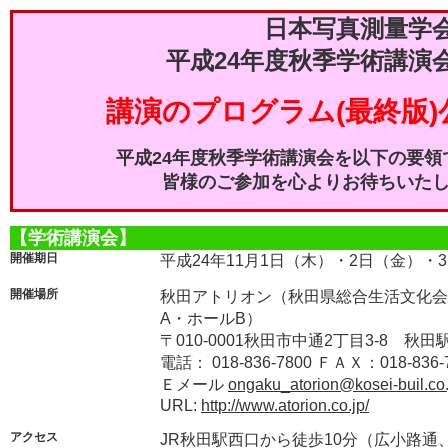
日本写真測量学
平成24年度秋季学術講演
講演のプログラム(最終版)
平成24年度秋季学術講演会を以下の要領
皆様のご参加を心よりお待ちいた
【学術講演会】
開催期日
平成24年11月1日（木）・2日（金）・
開催場所
秋田アトリオン（秋田県総合生活文化会
A・ホールB）
〒010-0001秋田市中通2丁目3-8 
電話： 018-836-7800 ＦＡＸ：018-836-
Ｅメール
ongaku_atorion@kosei-buil.co.
URL:
http://www.atorion.co.jp/
アクセス
JR秋田駅西口から徒歩10分（広小路通